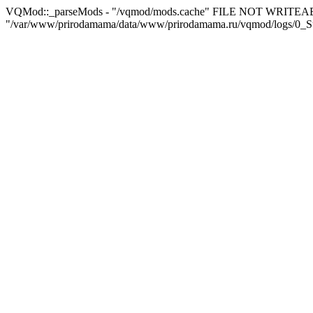
VQMod::_parseMods - "/vqmod/mods.cache" FILE NOT WRITEA
"/var/www/prirodamama/data/www/prirodamama.ru/vqmod/logs