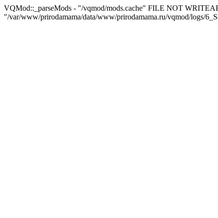
VQMod::_parseMods - "/vqmod/mods.cache" FILE NOT WRITEA
"/var/www/prirodamama/data/www/prirodamama.ru/vqmod/logs