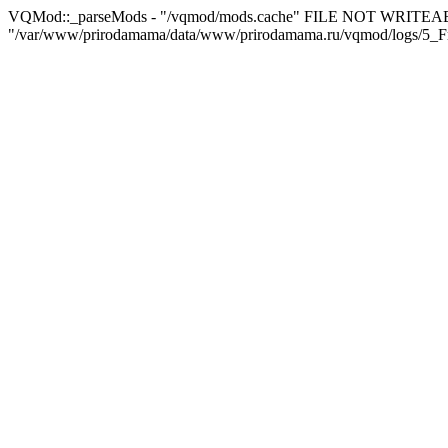
VQMod::_parseMods - "/vqmod/mods.cache" FILE NOT WRITEA
"/var/www/prirodamama/data/www/prirodamama.ru/vqmod/logs