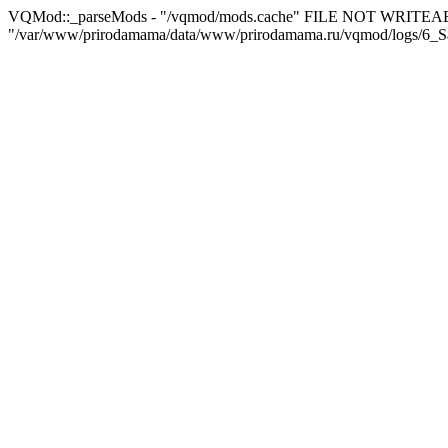
VQMod::_parseMods - "/vqmod/mods.cache" FILE NOT WRITEA
"/var/www/prirodamama/data/www/prirodamama.ru/vqmod/logs