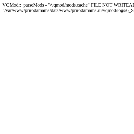
VQMod::_parseMods - "/vqmod/mods.cache" FILE NOT WRITEA
"/var/www/prirodamama/data/www/prirodamama.ru/vqmod/logs