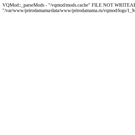
VQMod::_parseMods - "/vqmod/mods.cache" FILE NOT WRITEA
"/var/www/prirodamama/data/www/prirodamama.ru/vqmod/log