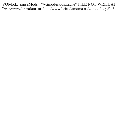
VQMod::_parseMods - "/vqmod/mods.cache" FILE NOT WRITEA
"/var/www/prirodamama/data/www/prirodamama.ru/vqmod/logs