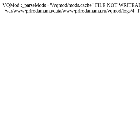
VQMod::_parseMods - "/vqmod/mods.cache" FILE NOT WRITEA
"/var/www/prirodamama/data/www/prirodamama.ru/vqmod/logs