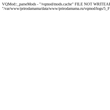
VQMod::_parseMods - "/vqmod/mods.cache" FILE NOT WRITEA
"/var/www/prirodamama/data/www/prirodamama.ru/vqmod/logs