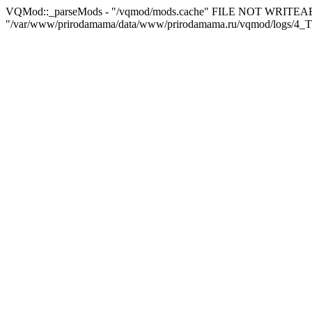
VQMod::_parseMods - "/vqmod/mods.cache" FILE NOT WRITEA
"/var/www/prirodamama/data/www/prirodamama.ru/vqmod/logs