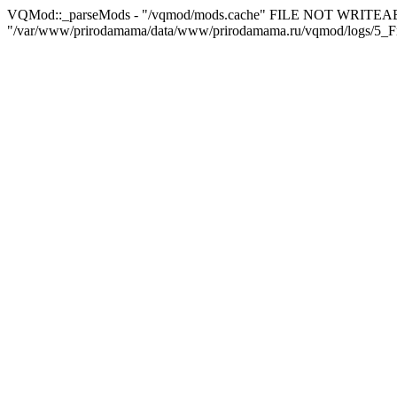
VQMod::_parseMods - "/vqmod/mods.cache" FILE NOT WRITEA
"/var/www/prirodamama/data/www/prirodamama.ru/vqmod/logs