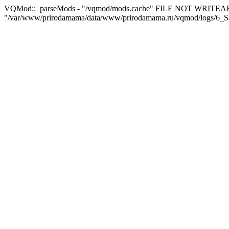
VQMod::_parseMods - "/vqmod/mods.cache" FILE NOT WRITEA
"/var/www/prirodamama/data/www/prirodamama.ru/vqmod/logs