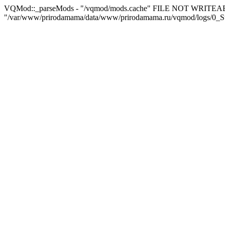
VQMod::_parseMods - "/vqmod/mods.cache" FILE NOT WRITEA
"/var/www/prirodamama/data/www/prirodamama.ru/vqmod/logs