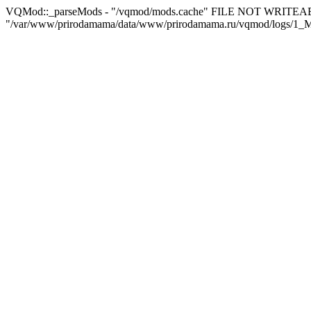
VQMod::_parseMods - "/vqmod/mods.cache" FILE NOT WRITEA
"/var/www/prirodamama/data/www/prirodamama.ru/vqmod/log