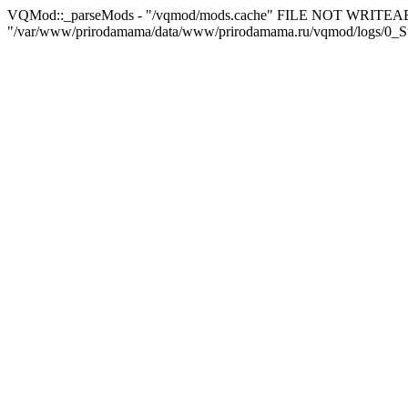
VQMod::_parseMods - "/vqmod/mods.cache" FILE NOT WRITEA
"/var/www/prirodamama/data/www/prirodamama.ru/vqmod/logs