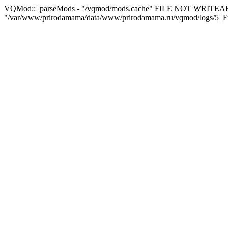
VQMod::_parseMods - "/vqmod/mods.cache" FILE NOT WRITEA
"/var/www/prirodamama/data/www/prirodamama.ru/vqmod/logs