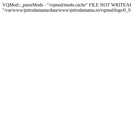
VQMod::_parseMods - "/vqmod/mods.cache" FILE NOT WRITEA
"/var/www/prirodamama/data/www/prirodamama.ru/vqmod/logs