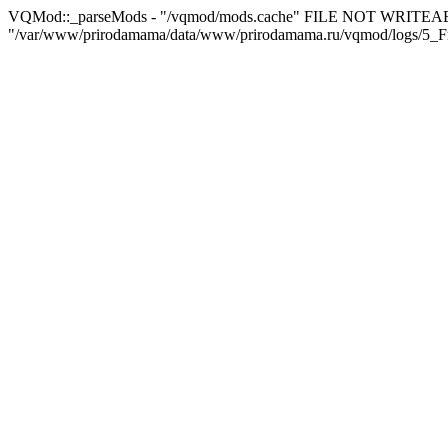
VQMod::_parseMods - "/vqmod/mods.cache" FILE NOT WRITEA
"/var/www/prirodamama/data/www/prirodamama.ru/vqmod/logs